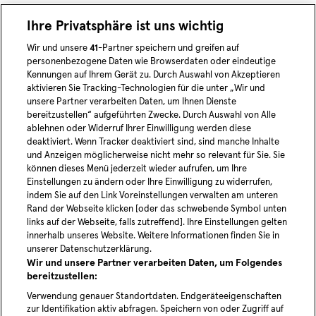
**Das Bestehen der Ausbildung ist
Ihre Privatsphäre ist uns wichtig
Voraussetzung für die Tätigkeit als
Wir und unsere
41
-Partner speichern und greifen auf
personenbezogene Daten wie Browserdaten oder eindeutige
Sicherheitsfahrer*in.
Kennungen auf Ihrem Gerät zu. Durch Auswahl von Akzeptieren
aktivieren Sie Tracking-Technologien für die unter „Wir und
unsere Partner verarbeiten Daten, um Ihnen Dienste
bereitzustellen“ aufgeführten Zwecke. Durch Auswahl von Alle
ablehnen oder Widerruf Ihrer Einwilligung werden diese
instagram
youtube
Linke
deaktiviert. Wenn Tracker deaktiviert sind, sind manche Inhalte
und Anzeigen möglicherweise nicht mehr so relevant für Sie. Sie
können dieses Menü jederzeit wieder aufrufen, um Ihre
Blog
Einstellungen zu ändern oder Ihre Einwilligung zu widerrufen,
indem Sie auf den Link Voreinstellungen verwalten am unteren
News
Rand der Webseite klicken [oder das schwebende Symbol unten
Karriere
links auf der Webseite, falls zutreffend]. Ihre Einstellungen gelten
innerhalb unseres Website. Weitere Informationen finden Sie in
unserer Datenschutzerklärung.
Wir und unsere Partner verarbeiten Daten, um Folgendes
bereitzustellen:
Verwendung genauer Standortdaten. Endgeräteeigenschaften
zur Identifikation aktiv abfragen. Speichern von oder Zugriff auf