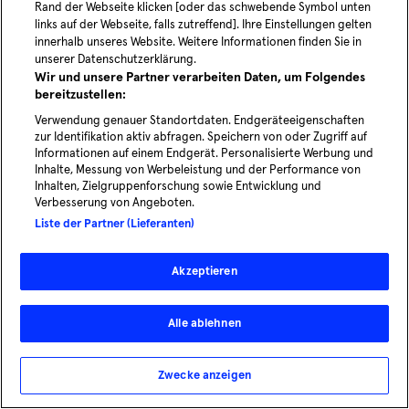
Rand der Webseite klicken [oder das schwebende Symbol unten
Sicherheitsvorkehrungen der MOIA App
links auf der Webseite, falls zutreffend]. Ihre Einstellungen gelten
innerhalb unseres Website. Weitere Informationen finden Sie in
zu umgehen.
unserer Datenschutzerklärung.
Wir und unsere Partner verarbeiten Daten, um Folgendes
bereitzustellen:
B.4.3.
Verwendung genauer Standortdaten. Endgeräteeigenschaften
zur Identifikation aktiv abfragen. Speichern von oder Zugriff auf
Die Bearbeitung, Vervielfältigung,
Informationen auf einem Endgerät. Personalisierte Werbung und
öffentliche Darstellung oder jede andere
Inhalte, Messung von Werbeleistung und der Performance von
Inhalten, Zielgruppenforschung sowie Entwicklung und
Form der Nutzung der Inhalte und der
Verbesserung von Angeboten.
Liste der Partner (Lieferanten)
Funktionsweise der MOIA App zu
gewerblichen Zwecken ist ohne vorherige
Akzeptieren
Zustimmung von MOIA untersagt.
Alle ablehnen
B.4.4.
Du bist verpflichtet, bei der Nutzung der
Zwecke anzeigen
MOIA App die anwendbaren gesetzlichen