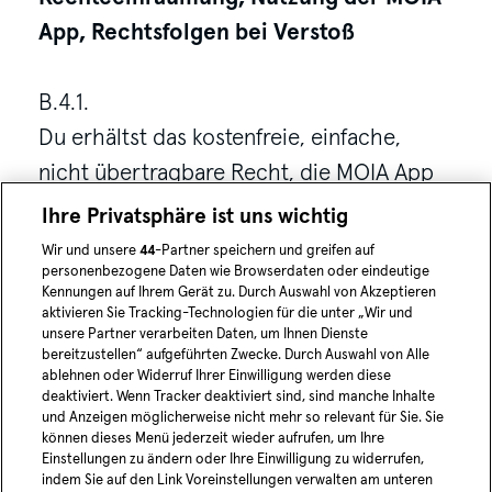
App, Rechtsfolgen bei Verstoß
B.4.1.
Du erhältst das kostenfreie, einfache,
nicht übertragbare Recht, die MOIA App
auf deinem Endgerät zu nutzen.
Ihre Privatsphäre ist uns wichtig
Wir und unsere
44
-Partner speichern und greifen auf
personenbezogene Daten wie Browserdaten oder eindeutige
B.4.2.
Kennungen auf Ihrem Gerät zu. Durch Auswahl von Akzeptieren
Du darfst die MOIA App nur für deine
aktivieren Sie Tracking-Technologien für die unter „Wir und
unsere Partner verarbeiten Daten, um Ihnen Dienste
eigenen Zwecke nutzen. Eine
bereitzustellen“ aufgeführten Zwecke. Durch Auswahl von Alle
ablehnen oder Widerruf Ihrer Einwilligung werden diese
kommerzielle Weitervermittlung der MOIA
deaktiviert. Wenn Tracker deaktiviert sind, sind manche Inhalte
Services ist nicht gestattet. Dir ist es
und Anzeigen möglicherweise nicht mehr so relevant für Sie. Sie
können dieses Menü jederzeit wieder aufrufen, um Ihre
untersagt, die technischen
Einstellungen zu ändern oder Ihre Einwilligung zu widerrufen,
indem Sie auf den Link Voreinstellungen verwalten am unteren
Zugangsvoraussetzungen und/oder