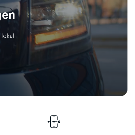
gen
 lokal