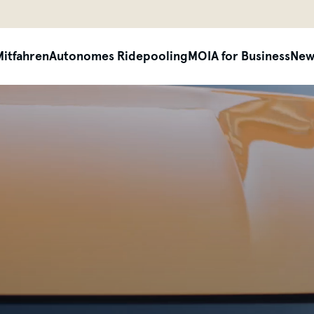
siteheader.skip_content
Mitfahren
Autonomes Ridepooling
MOIA for Business
New