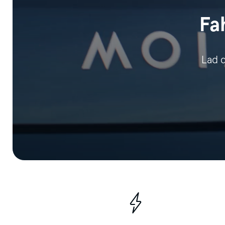
Fa
Lad d