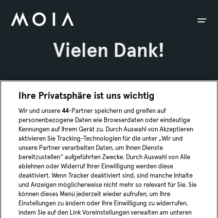
siteheader.skip_content
Vielen Dank!
Wir freuen uns über Ihr Interesse daran,
Ihre Privatsphäre ist uns wichtig
die Mobilität in Ihrer Stadt nachhaltig mit
Wir und unsere
44
-Partner speichern und greifen auf
uns zu verändern. Sie erhalten in Kürze
personenbezogene Daten wie Browserdaten oder eindeutige
von uns eine Nachricht, um Ihre E-Mail
Kennungen auf Ihrem Gerät zu. Durch Auswahl von Akzeptieren
aktivieren Sie Tracking-Technologien für die unter „Wir und
Adresse zu bestätigen.
unsere Partner verarbeiten Daten, um Ihnen Dienste
bereitzustellen“ aufgeführten Zwecke. Durch Auswahl von Alle
ablehnen oder Widerruf Ihrer Einwilligung werden diese
deaktiviert. Wenn Tracker deaktiviert sind, sind manche Inhalte
und Anzeigen möglicherweise nicht mehr so relevant für Sie. Sie
können dieses Menü jederzeit wieder aufrufen, um Ihre
Einstellungen zu ändern oder Ihre Einwilligung zu widerrufen,
indem Sie auf den Link Voreinstellungen verwalten am unteren