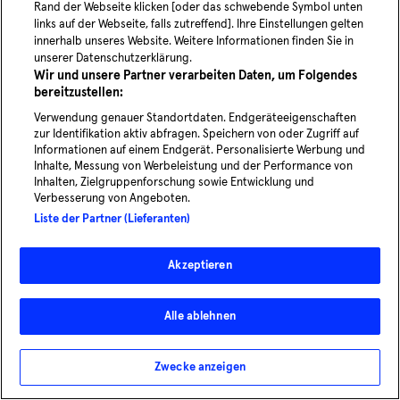
YouTube
linked
Rand der Webseite klicken [oder das schwebende Symbol unten
links auf der Webseite, falls zutreffend]. Ihre Einstellungen gelten
innerhalb unseres Website. Weitere Informationen finden Sie in
Blog
unserer Datenschutzerklärung.
Wir und unsere Partner verarbeiten Daten, um Folgendes
News
bereitzustellen:
Karriere
Verwendung genauer Standortdaten. Endgeräteeigenschaften
zur Identifikation aktiv abfragen. Speichern von oder Zugriff auf
Informationen auf einem Endgerät. Personalisierte Werbung und
Inhalte, Messung von Werbeleistung und der Performance von
Inhalten, Zielgruppenforschung sowie Entwicklung und
On-Demand-Mobilität in Hamburg
Verbesserung von Angeboten.
erleben
Liste der Partner (Lieferanten)
Jetzt mitfahren
Akzeptieren
© 2026 - MOIA | All rights reserved
Alle ablehnen
Rechtliches
Datenschutzerklärung
Cookie Präferenzen
Zwecke anzeigen
Compliance & Hinweisgebersystem
Impressum