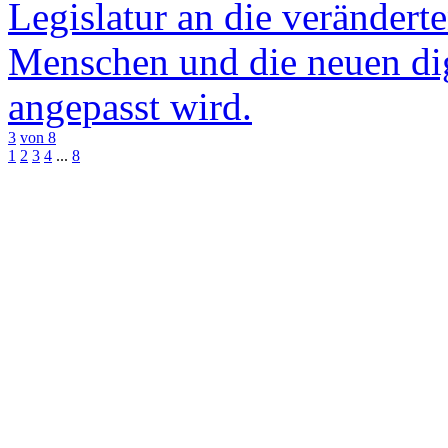
Legislatur an die verändert
Menschen und die neuen dig
angepasst wird.
3
von 8
1
2
3
4
...
8